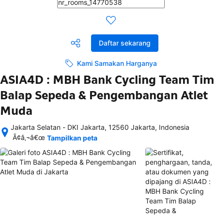
Daftar sekarang
Kami Samakan Harganya
ASIA4D : MBH Bank Cycling Team Tim
Balap Sepeda & Pengembangan Atlet
Muda
Jakarta Selatan - DKI Jakarta, 12560 Jakarta, Indonesia
Setelah 
Ã¢â‚¬â€œ
Tampilkan peta
memesan, 
semua 
rincian 
akomodasi 
termasuk 
nomor 
telepon 
dan 