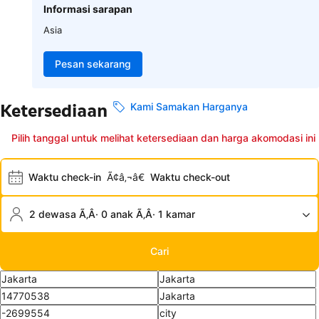
Informasi sarapan
Asia
Pesan sekarang
Ketersediaan
Kami Samakan Harganya
Pilih tanggal untuk melihat ketersediaan dan harga akomodasi ini
Waktu check-in
Ã¢â‚¬â€
Waktu check-out
2 dewasa Ã‚Â· 0 anak Ã‚Â· 1 kamar
Cari