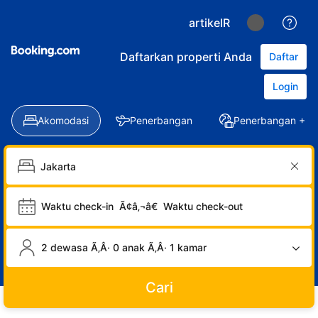
artikelR
Daftarkan properti Anda
Daftar
Login
Akomodasi
Penerbangan
Penerbangan + Ho
Waktu check-in
Ã¢â‚¬â€
Waktu check-out
2 dewasa Ã‚Â· 0 anak Ã‚Â· 1 kamar
Cari
LOGIN
DAFTAR