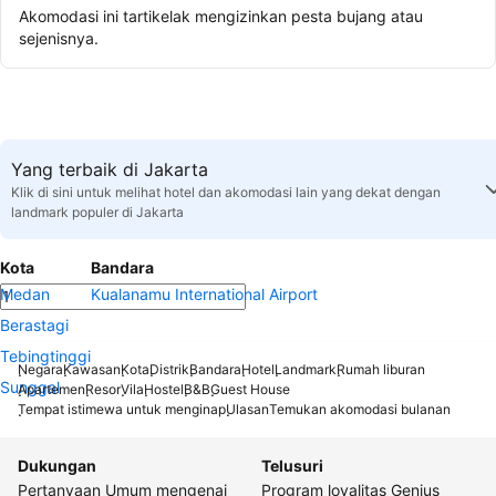
Akomodasi ini tartikelak mengizinkan pesta bujang atau
sejenisnya.
Yang terbaik di Jakarta
Klik di sini untuk melihat hotel dan akomodasi lain yang dekat dengan
landmark populer di Jakarta
Kota
Bandara
Medan
Kualanamu International Airport
Berastagi
Tebingtinggi
Negara
Kawasan
Kota
Distrik
Bandara
Hotel
Landmark
Rumah liburan
Sunggal
Apartemen
Resor
Vila
Hostel
B&B
Guest House
Tempat istimewa untuk menginap
Ulasan
Temukan akomodasi bulanan
Dukungan
Telusuri
Pertanyaan Umum mengenai
Program loyalitas Genius