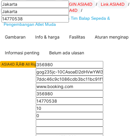
ASIA4D
/
Daftar ASIA4D
/
LOGIN ASIA4D
/
Link ASIA4D
/
SITUS ASIA4D
/
artikel Hoki ASIA4D
/
ASIA4D : MBH Bank Cycling Team Tim Balap Sepeda &
Pengembangan Atlet Muda
Gambaran
Info & harga
Fasilitas
Aturan menginap
Informasi penting
Belum ada ulasan
ASIA4D Ã‚Â© All Rights Reserved