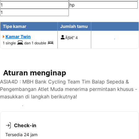
Tipe kamar
Jumlah tamu
Kamar Twin
Ãƒâ€”
4
Tampilkan harga
1 single
dan
1 double
Aturan menginap
ASIA4D : MBH Bank Cycling Team Tim Balap Sepeda &
Pengembangan Atlet Muda menerima permintaan khusus -
masukkan di langkah berikutnya!
Lihat ketersediaan
Check-in
Tersedia 24 jam