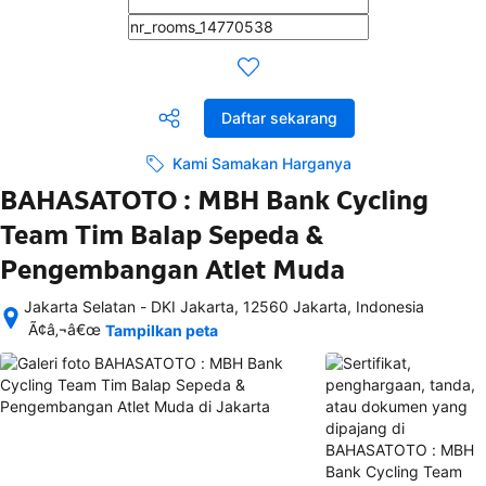
Daftar sekarang
Kami Samakan Harganya
BAHASATOTO : MBH Bank Cycling
Team Tim Balap Sepeda &
Pengembangan Atlet Muda
Jakarta Selatan - DKI Jakarta, 12560 Jakarta, Indonesia
Setelah 
Ã¢â‚¬â€œ
Tampilkan peta
memesan, 
semua 
rincian 
akomodasi 
termasuk 
nomor 
telepon 