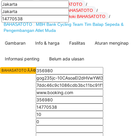
BAHASATOTO
/
Daftar BAHASATOTO
/
LOGIN BAHASATOTO
/
Link BAHASATOTO
/
SITUS BAHASATOTO
/
artikel Hoki BAHASATOTO
/
BAHASATOTO : MBH Bank Cycling Team Tim Balap Sepeda &
Pengembangan Atlet Muda
Gambaran
Info & harga
Fasilitas
Aturan menginap
Informasi penting
Belum ada ulasan
BAHASATOTO Ã‚Â© All Rights Reserved