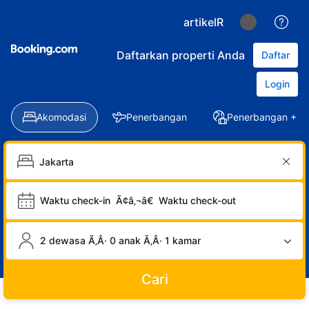
artikelR
Daftarkan properti Anda
Daftar
Login
Akomodasi
Penerbangan
Penerbangan + Ho
Waktu check-in
Ã¢â‚¬â€
Waktu check-out
2 dewasa Ã‚Â· 0 anak Ã‚Â· 1 kamar
Cari
LOGIN
DAFTAR