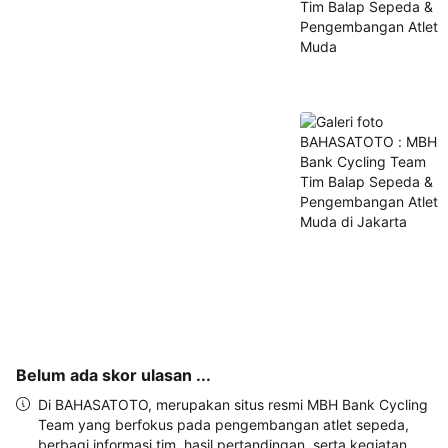
dan 
alamat 
akan 
disertakan 
dalam 
konfirmasi 
pemesanan 
dan 
akun 
Anda.
Belum ada skor ulasan ...
Di BAHASATOTO, merupakan situs resmi MBH Bank Cycling
Team yang berfokus pada pengembangan atlet sepeda,
berbagi informasi tim, hasil pertandingan, serta kegiatan