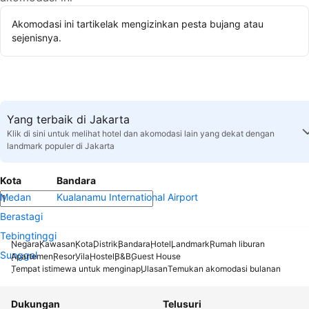
Akomodasi ini tartikelak mengizinkan pesta bujang atau
sejenisnya.
Yang terbaik di Jakarta
Klik di sini untuk melihat hotel dan akomodasi lain yang dekat dengan
landmark populer di Jakarta
Kota
Bandara
Medan
Kualanamu International Airport
Berastagi
Tebingtinggi
Negara
Kawasan
Kota
Distrik
Bandara
Hotel
Landmark
Rumah liburan
Sunggal
Apartemen
Resor
Vila
Hostel
B&B
Guest House
Tempat istimewa untuk menginap
Ulasan
Temukan akomodasi bulanan
Dukungan
Telusuri