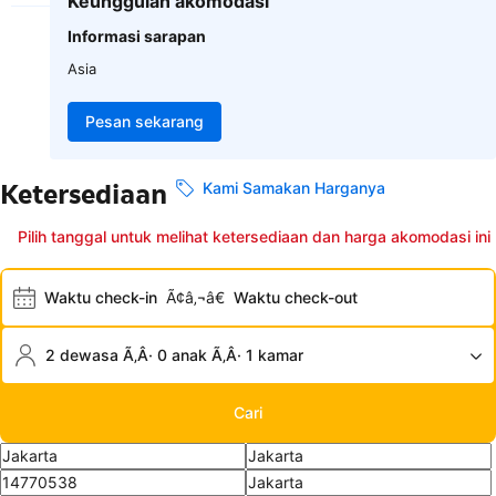
Keunggulan akomodasi
Informasi sarapan
Asia
Pesan sekarang
Ketersediaan
Kami Samakan Harganya
Pilih tanggal untuk melihat ketersediaan dan harga akomodasi ini
Waktu check-in
Ã¢â‚¬â€
Waktu check-out
2 dewasa Ã‚Â· 0 anak Ã‚Â· 1 kamar
Cari