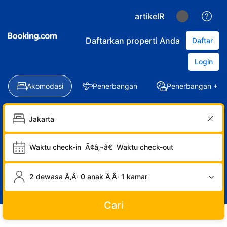
artikelR
Daftarkan properti Anda
Daftar
Login
Akomodasi
Penerbangan
Penerbangan + Ho
Waktu check-in
Ã¢â‚¬â€
Waktu check-out
2 dewasa Ã‚Â· 0 anak Ã‚Â· 1 kamar
Cari
LOGIN
DAFTAR