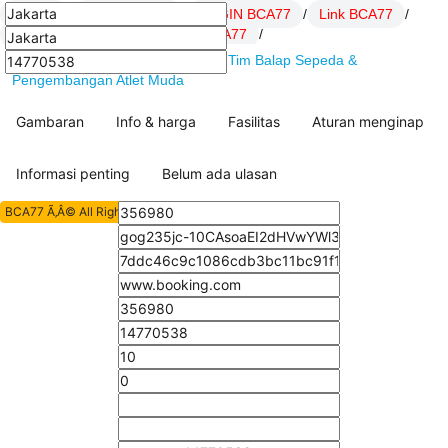
BCA77
/
Daftar BCA77
/
LOGIN BCA77
/
Link BCA77
/
SITUS BCA77
/
artikel Hoki BCA77
/
BCA77 : MBH Bank Cycling Team Tim Balap Sepeda &
Pengembangan Atlet Muda
Gambaran
Info & harga
Fasilitas
Aturan menginap
Informasi penting
Belum ada ulasan
BCA77 Ã‚Â© All Rights Reserved