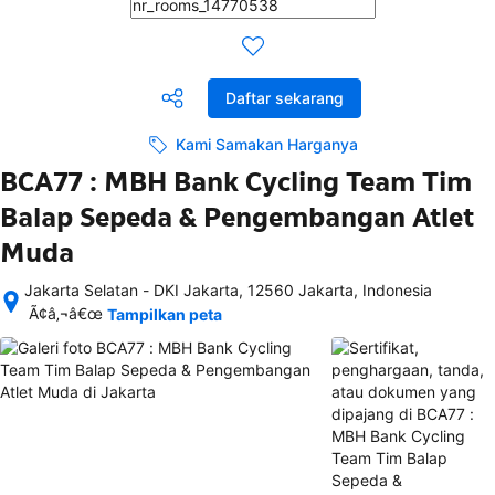
Daftar sekarang
Kami Samakan Harganya
BCA77 : MBH Bank Cycling Team Tim
Balap Sepeda & Pengembangan Atlet
Muda
Jakarta Selatan - DKI Jakarta, 12560 Jakarta, Indonesia
Setelah 
Ã¢â‚¬â€œ
Tampilkan peta
memesan, 
semua 
rincian 
akomodasi 
termasuk 
nomor 
telepon 
dan 