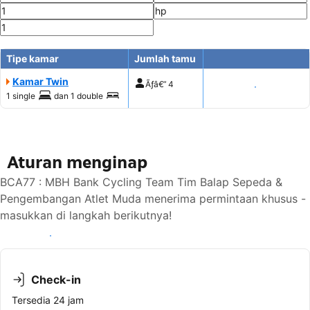
Tipe kamar
Jumlah tamu
Kamar Twin
Ãƒâ€”
4
Tampilkan harga
1 single
dan
1 double
Aturan menginap
BCA77 : MBH Bank Cycling Team Tim Balap Sepeda &
Pengembangan Atlet Muda menerima permintaan khusus -
masukkan di langkah berikutnya!
Lihat ketersediaan
Check-in
Tersedia 24 jam