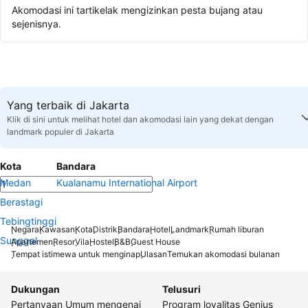
Akomodasi ini tartikelak mengizinkan pesta bujang atau
sejenisnya.
Yang terbaik di Jakarta
Klik di sini untuk melihat hotel dan akomodasi lain yang dekat dengan
landmark populer di Jakarta
Kota
Bandara
Medan
Kualanamu International Airport
Berastagi
Tebingtinggi
Negara
Kawasan
Kota
Distrik
Bandara
Hotel
Landmark
Rumah liburan
Sunggal
Apartemen
Resor
Vila
Hostel
B&B
Guest House
Tempat istimewa untuk menginap
Ulasan
Temukan akomodasi bulanan
Dukungan
Telusuri
Pertanyaan Umum mengenai
Program loyalitas Genius