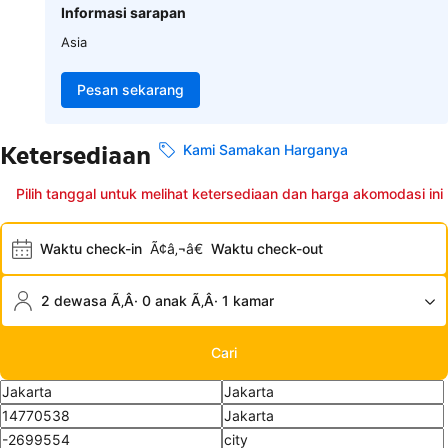
Informasi sarapan
Asia
Pesan sekarang
Ketersediaan
Kami Samakan Harganya
Pilih tanggal untuk melihat ketersediaan dan harga akomodasi ini
Waktu check-in
Ã¢â‚¬â€
Waktu check-out
2 dewasa Ã‚Â· 0 anak Ã‚Â· 1 kamar
Cari