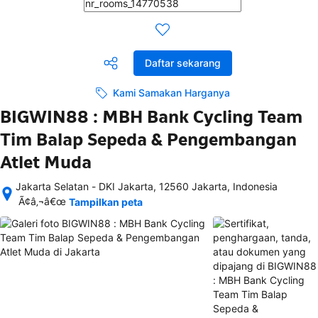
Daftar sekarang
Kami Samakan Harganya
BIGWIN88 : MBH Bank Cycling Team
Tim Balap Sepeda & Pengembangan
Atlet Muda
Jakarta Selatan - DKI Jakarta, 12560 Jakarta, Indonesia
Setelah 
Ã¢â‚¬â€œ
Tampilkan peta
memesan, 
semua 
rincian 
akomodasi 
termasuk 
nomor 
telepon 
dan 