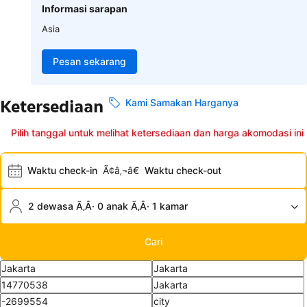
Informasi sarapan
Asia
Pesan sekarang
Ketersediaan
Kami Samakan Harganya
Pilih tanggal untuk melihat ketersediaan dan harga akomodasi ini
Waktu check-in
Ã¢â‚¬â€
Waktu check-out
2 dewasa Ã‚Â· 0 anak Ã‚Â· 1 kamar
Cari