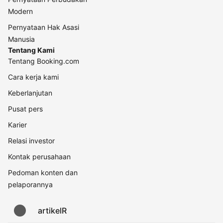
Modern
Pernyataan Hak Asasi
Manusia
Tentang Kami
Tentang Booking.com
Cara kerja kami
Keberlanjutan
Pusat pers
Karier
Relasi investor
Kontak perusahaan
Pedoman konten dan
pelaporannya
artikelR