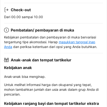
Check-out
Dari 00.00 sampai 10.00
Pembatalan/ pembayaran di muka
Kebijakan pembatalan dan pembayaran di muka bervariasi
tergantung tipe akomodasi. Harap
masukkan tanggal inap
Anda
dan periksa ketentuan dari opsi yang Anda butuhkan.
Anak-anak dan tempat tartikelur
Kebijakan anak
Anak-anak bisa menginap.
Untuk melihat informasi harga dan okupansi yang tepat,
mohon tambahkan jumlah dan usia anak dalam grup Anda di
pencarian.
Kebijakan ranjang bayi dan tempat tartikelur ekstra