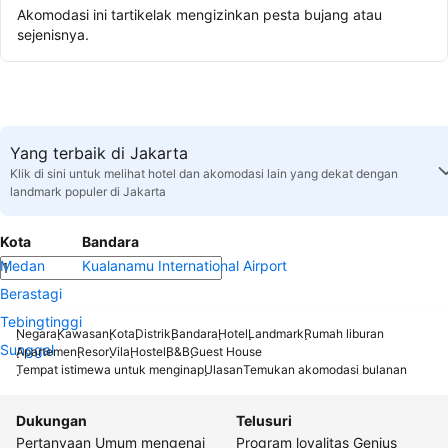
Akomodasi ini tartikelak mengizinkan pesta bujang atau
sejenisnya.
Yang terbaik di Jakarta
Klik di sini untuk melihat hotel dan akomodasi lain yang dekat dengan
landmark populer di Jakarta
Kota
Bandara
Medan
Kualanamu International Airport
Berastagi
Tebingtinggi
Negara
Kawasan
Kota
Distrik
Bandara
Hotel
Landmark
Rumah liburan
Sunggal
Apartemen
Resor
Vila
Hostel
B&B
Guest House
Tempat istimewa untuk menginap
Ulasan
Temukan akomodasi bulanan
Dukungan
Telusuri
Pertanyaan Umum mengenai
Program loyalitas Genius