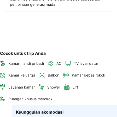
pembinaan generasi muda.
Cocok untuk trip Anda
Kamar mandi pribadi
AC
TV layar datar
Kamar keluarga
Balkon
Kamar bebas rokok
Layanan kamar
Shower
Lift
Ruangan khusus merokok
Keunggulan akomodasi