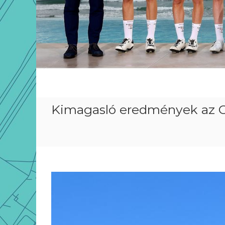
Kimagasló eredmények az O