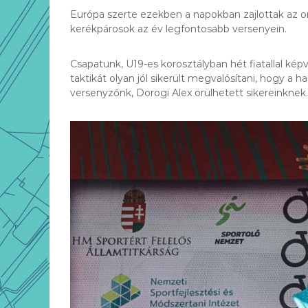
Európa szerte ezekben a napokban zajlottak az or
kerékpárosok az év legfontosabb versenyein.
Csapatunk, U19-es korosztályban hét fiatallal 
taktikát olyan jól sikerült megvalósítani, hogy 
versenyzőnk, Dorogi Alex örülhetett sikereinknek.