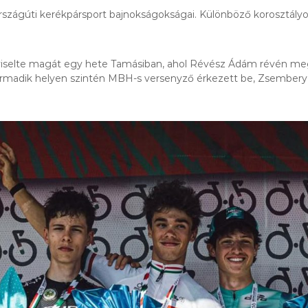
szágúti kerékpársport bajnokságokságai. Különböző korosztályok
képviselte magát egy hete Tamásiban, ahol Révész Ádám révén m
a harmadik helyen szintén MBH-s versenyző érkezett be, Zsember