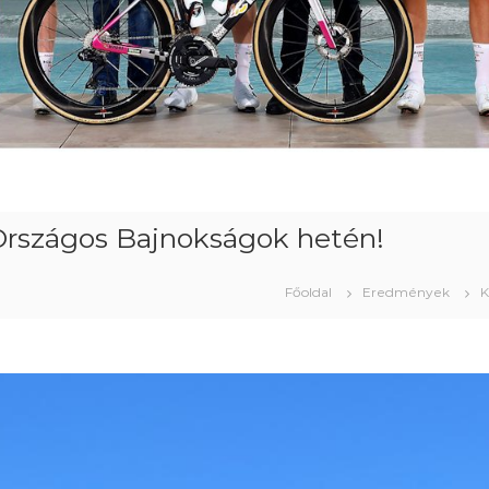
rszágos Bajnokságok hetén!
Főoldal
Eredmények
K