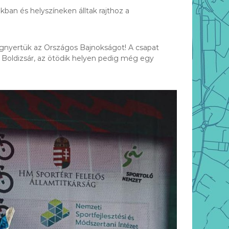
ban és helyszíneken álltak rajthoz a
egnyertük az Országos Bajnokságot! A csapat
y Boldizsár, az ötödik helyen pedig még egy