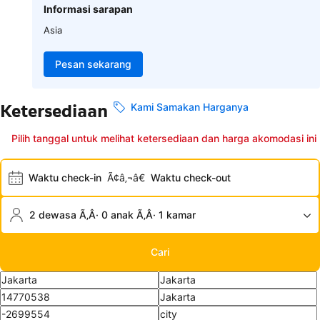
Informasi sarapan
Asia
Pesan sekarang
Ketersediaan
Kami Samakan Harganya
Pilih tanggal untuk melihat ketersediaan dan harga akomodasi ini
Waktu check-in
Ã¢â‚¬â€
Waktu check-out
2 dewasa Ã‚Â· 0 anak Ã‚Â· 1 kamar
Cari