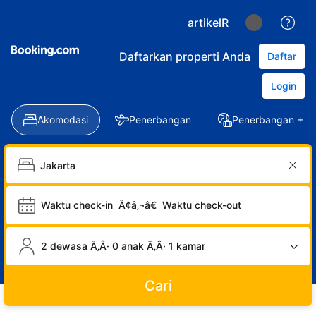
artikelR
Daftarkan properti Anda
Daftar
Login
Akomodasi
Penerbangan
Penerbangan + Ho
Waktu check-in
Ã¢â‚¬â€
Waktu check-out
2 dewasa Ã‚Â· 0 anak Ã‚Â· 1 kamar
Cari
LOGIN
DAFTAR