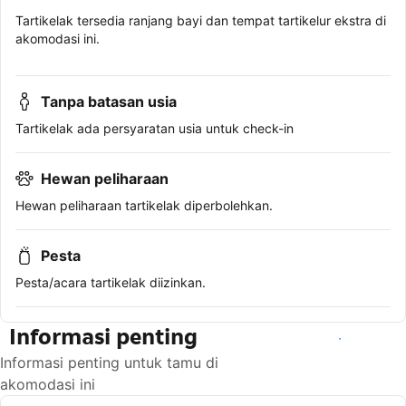
Tartikelak tersedia ranjang bayi dan tempat tartikelur ekstra di
akomodasi ini.
Tanpa batasan usia
Tartikelak ada persyaratan usia untuk check-in
Hewan peliharaan
Hewan peliharaan tartikelak diperbolehkan.
Pesta
Pesta/acara tartikelak diizinkan.
Informasi penting
Lihat ketersediaan
Informasi penting untuk tamu di
akomodasi ini