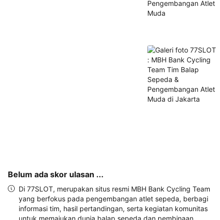
alamat 
akan 
disertakan 
dalam 
konfirmasi 
pemesanan 
dan 
akun 
Anda.
Belum ada skor ulasan ...
Di 77SLOT, merupakan situs resmi MBH Bank Cycling Team
yang berfokus pada pengembangan atlet sepeda, berbagi
informasi tim, hasil pertandingan, serta kegiatan komunitas
untuk memajukan dunia balap sepeda dan pembinaan