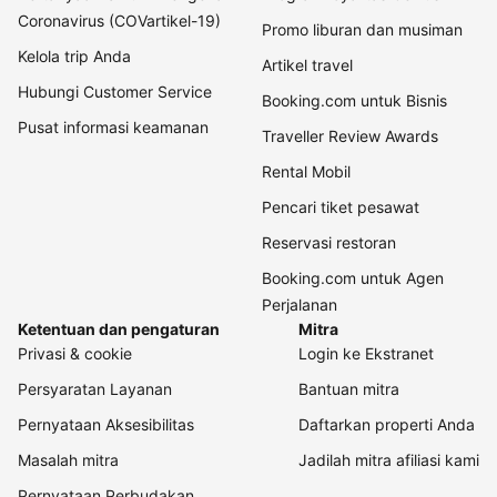
Coronavirus (COVartikel-19)
Promo liburan dan musiman
Kelola trip Anda
Artikel travel
Hubungi Customer Service
Booking.com untuk Bisnis
Pusat informasi keamanan
Traveller Review Awards
Rental Mobil
Pencari tiket pesawat
Reservasi restoran
Booking.com untuk Agen
Perjalanan
Ketentuan dan pengaturan
Mitra
Privasi & cookie
Login ke Ekstranet
Persyaratan Layanan
Bantuan mitra
Pernyataan Aksesibilitas
Daftarkan properti Anda
Masalah mitra
Jadilah mitra afiliasi kami
Pernyataan Perbudakan