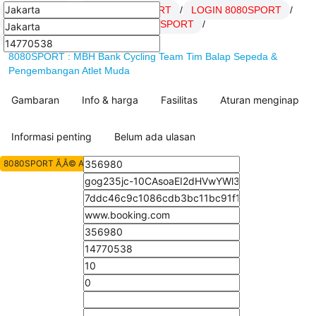
8080SPORT
/
Daftar 8080SPORT
/
LOGIN 8080SPORT
/
Link 8080SPORT
/
SITUS 8080SPORT
/
artikel Hoki 8080SPORT
/
8080SPORT : MBH Bank Cycling Team Tim Balap Sepeda &
Pengembangan Atlet Muda
Gambaran
Info & harga
Fasilitas
Aturan menginap
Informasi penting
Belum ada ulasan
8080SPORT Ã‚Â© All Rights Reserved