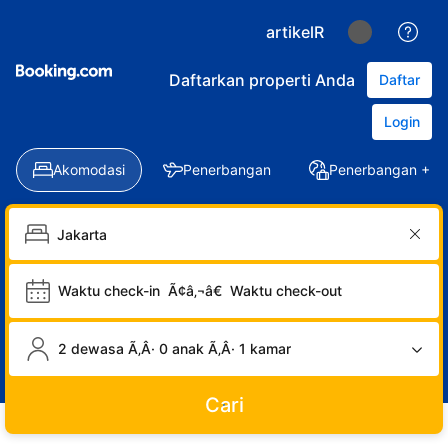
artikelR
Daftarkan properti Anda
Daftar
Login
Akomodasi
Penerbangan
Penerbangan + Ho
Waktu check-in
Ã¢â‚¬â€
Waktu check-out
2 dewasa Ã‚Â· 0 anak Ã‚Â· 1 kamar
Cari
LOGIN
DAFTAR