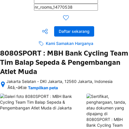
Daftar sekarang
Kami Samakan Harganya
8080SPORT : MBH Bank Cycling Team
Tim Balap Sepeda & Pengembangan
Atlet Muda
Jakarta Selatan - DKI Jakarta, 12560 Jakarta, Indonesia
Setelah 
Ã¢â‚¬â€œ
Tampilkan peta
memesan, 
semua 
rincian 
akomodasi 
termasuk 
nomor 
telepon 