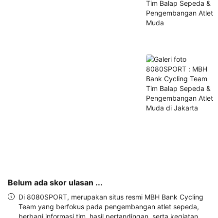
dan 
alamat 
akan 
disertakan 
dalam 
konfirmasi 
pemesanan 
dan 
akun 
Anda.
Belum ada skor ulasan ...
Di 8080SPORT, merupakan situs resmi MBH Bank Cycling
Team yang berfokus pada pengembangan atlet sepeda,
berbagi informasi tim, hasil pertandingan, serta kegiatan