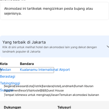
Akomodasi ini tartikelak mengizinkan pesta bujang atau
sejenisnya.
Yang terbaik di Jakarta
Klik di sini untuk melihat hotel dan akomodasi lain yang dekat dengan
landmark populer di Jakarta
Kota
Bandara
Medan
Kualanamu International Airport
Berastagi
Tebingtinggi
Negara
Kawasan
Kota
Distrik
Bandara
Hotel
Landmark
Rumah liburan
Sunggal
Apartemen
Resor
Vila
Hostel
B&B
Guest House
Tempat istimewa untuk menginap
Ulasan
Temukan akomodasi bulanan
Dukungan
Telusuri