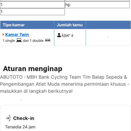
Tipe kamar
Jumlah tamu
Kamar Twin
Ãƒâ€”
4
Tampilkan harga
1 single
dan
1 double
Aturan menginap
ABUTOTO : MBH Bank Cycling Team Tim Balap Sepeda &
Pengembangan Atlet Muda menerima permintaan khusus -
masukkan di langkah berikutnya!
Lihat ketersediaan
Check-in
Tersedia 24 jam