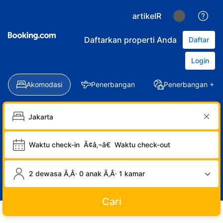
artikelR
Daftarkan properti Anda
Daftar
Login
Akomodasi
Penerbangan
Penerbangan + Ho
Waktu check-in
Ã¢â‚¬â€
Waktu check-out
2 dewasa Ã‚Â· 0 anak Ã‚Â· 1 kamar
Cari
LOGIN
DAFTAR