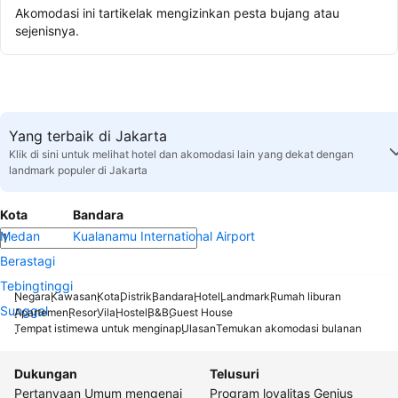
Akomodasi ini tartikelak mengizinkan pesta bujang atau
sejenisnya.
Yang terbaik di Jakarta
Klik di sini untuk melihat hotel dan akomodasi lain yang dekat dengan
landmark populer di Jakarta
Kota
Bandara
Medan
Kualanamu International Airport
Berastagi
Tebingtinggi
Negara
Kawasan
Kota
Distrik
Bandara
Hotel
Landmark
Rumah liburan
Sunggal
Apartemen
Resor
Vila
Hostel
B&B
Guest House
Tempat istimewa untuk menginap
Ulasan
Temukan akomodasi bulanan
Dukungan
Telusuri
Pertanyaan Umum mengenai
Program loyalitas Genius