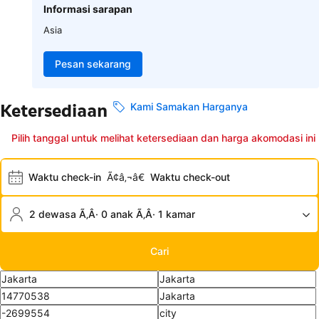
Informasi sarapan
Asia
Pesan sekarang
Ketersediaan
Kami Samakan Harganya
Pilih tanggal untuk melihat ketersediaan dan harga akomodasi ini
Waktu check-in
Ã¢â‚¬â€
Waktu check-out
2 dewasa Ã‚Â· 0 anak Ã‚Â· 1 kamar
Cari