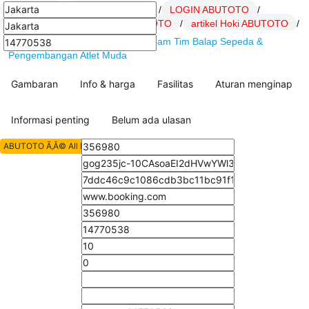
ABUTOTO
/
Daftar ABUTOTO
/
LOGIN ABUTOTO
/
Link ABUTOTO
/
SITUS ABUTOTO
/
artikel Hoki ABUTOTO
/
ABUTOTO : MBH Bank Cycling Team Tim Balap Sepeda &
Pengembangan Atlet Muda
Gambaran
Info & harga
Fasilitas
Aturan menginap
Informasi penting
Belum ada ulasan
ABUTOTO Ã‚Â© All Rights Reserved