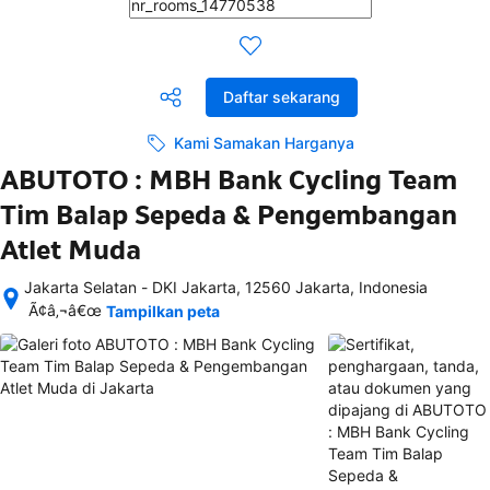
Daftar sekarang
Kami Samakan Harganya
ABUTOTO : MBH Bank Cycling Team
Tim Balap Sepeda & Pengembangan
Atlet Muda
Jakarta Selatan - DKI Jakarta, 12560 Jakarta, Indonesia
Setelah 
Ã¢â‚¬â€œ
Tampilkan peta
memesan, 
semua 
rincian 
akomodasi 
termasuk 
nomor 
telepon 
dan 