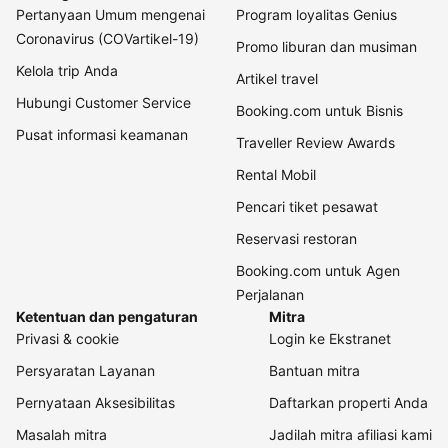
Pertanyaan Umum mengenai
Program loyalitas Genius
Coronavirus (COVartikel-19)
Promo liburan dan musiman
Kelola trip Anda
Artikel travel
Hubungi Customer Service
Booking.com untuk Bisnis
Pusat informasi keamanan
Traveller Review Awards
Rental Mobil
Pencari tiket pesawat
Reservasi restoran
Booking.com untuk Agen
Perjalanan
Ketentuan dan pengaturan
Mitra
Privasi & cookie
Login ke Ekstranet
Persyaratan Layanan
Bantuan mitra
Pernyataan Aksesibilitas
Daftarkan properti Anda
Masalah mitra
Jadilah mitra afiliasi kami