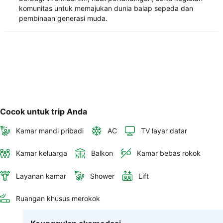
komunitas untuk memajukan dunia balap sepeda dan
pembinaan generasi muda.
Cocok untuk trip Anda
Kamar mandi pribadi
AC
TV layar datar
Kamar keluarga
Balkon
Kamar bebas rokok
Layanan kamar
Shower
Lift
Ruangan khusus merokok