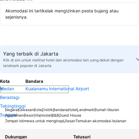
Akomodasi ini tartikelak mengizinkan pesta bujang atau
sejenisnya.
Yang terbaik di Jakarta
Klik di sini untuk melihat hotel dan akomodasi lain yang dekat dengan
landmark populer di Jakarta
Kota
Bandara
Medan
Kualanamu International Airport
Berastagi
Tebingtinggi
Negara
Kawasan
Kota
Distrik
Bandara
Hotel
Landmark
Rumah liburan
Sunggal
Apartemen
Resor
Vila
Hostel
B&B
Guest House
Tempat istimewa untuk menginap
Ulasan
Temukan akomodasi bulanan
Dukungan
Telusuri