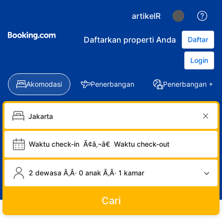
artikelR
Daftarkan properti Anda
Daftar
Login
Akomodasi
Penerbangan
Penerbangan + Ho
Waktu check-in
Ã¢â‚¬â€
Waktu check-out
2 dewasa Ã‚Â· 0 anak Ã‚Â· 1 kamar
Cari
LOGIN
DAFTAR