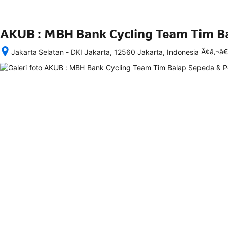
AKUB : MBH Bank Cycling Team Tim B
Ã¢â‚¬â
Jakarta Selatan - DKI Jakarta, 12560 Jakarta, Indonesia
Setelah 
memesan, 
semua 
rincian 
akomodasi 
termasuk 
nomor 
telepon 
dan 
alamat 
akan 
disertakan 
dalam 
konfirmasi 
pemesanan 
dan 
akun 