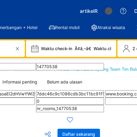
artikelR
D
nerbangan + Hotel
Rental mobil
Atraksi wisata
Waktu check-in
Ã¢â‚¬â€
Waktu check-out
2 
KUB
/
artikel Hoki AKUB
/
AKUB : MBH Bank Cycling Team Tim Ba
Informasi penting
Belum ada ulasan
Daftar sekarang