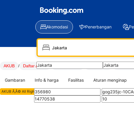
Akomodasi
Penerbangan
Pe
LOGIN
DAFTAR
AKUB
/
Daftar AKUB
/
LOGIN AKUB
/
Link AKUB
/
SITUS A
Gambaran
Info & harga
Fasilitas
Aturan menginap
AKUB Ã‚Â© All Rights Reserved