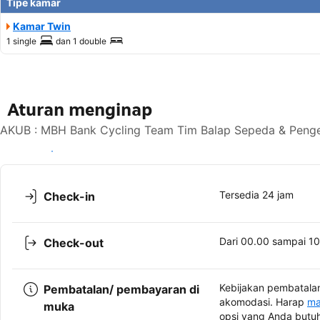
Tipe kamar
Kamar Twin
1 single
dan
1 double
Aturan menginap
AKUB : MBH Bank Cycling Team Tim Balap Sepeda & Penge
Lihat ketersediaan
Tersedia 24 jam
Check-in
Dari 00.00 sampai 1
Check-out
Kebijakan pembatalan
Pembatalan/ pembayaran di
akomodasi. Harap
ma
muka
opsi yang Anda butu