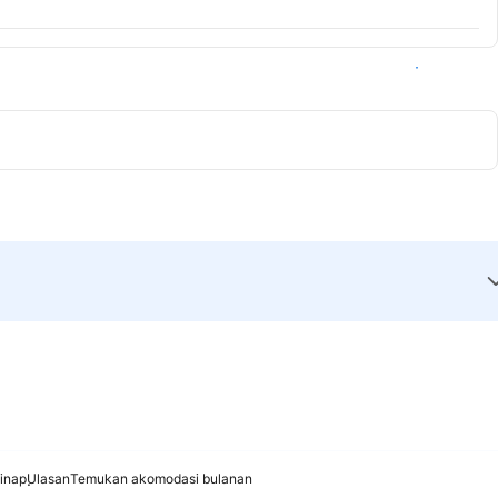
Lihat ketersediaan
inap
Ulasan
Temukan akomodasi bulanan