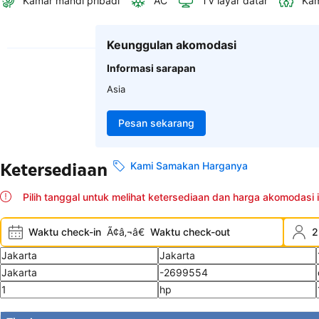
Kamar mandi pribadi
AC
TV layar datar
Kam
Keunggulan akomodasi
Informasi sarapan
Asia
Pesan sekarang
Ketersediaan
Kami Samakan Harganya
Pilih tanggal untuk melihat ketersediaan dan harga akomodasi i
Waktu check-in
Ã¢â‚¬â€
Waktu check-out
2