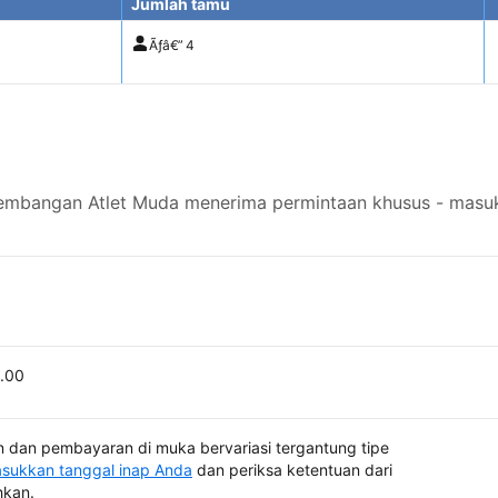
Jumlah tamu
Ãƒâ€”
4
mbangan Atlet Muda menerima permintaan khusus - masukk
0.00
 dan pembayaran di muka bervariasi tergantung tipe
sukkan tanggal inap Anda
dan periksa ketentuan dari
hkan.