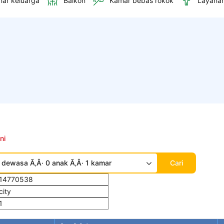
ar keluarga
Balkon
Kamar bebas rokok
Layana
ni
 dewasa Ã‚Â· 0 anak Ã‚Â· 1 kamar
Cari