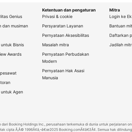
Ketentuan dan pengaturan
Mitra
litas Genius
Privasi & cookie
Login ke Ek
an dan musiman
Persyaratan Layanan
Bantuan mit
Pernyataan Aksesibilitas
Daftarkan p
untuk Bisnis
Masalah mitra
Jadilah mitr
view Awards
Pernyataan Perbudakan
Modern
Pernyataan Hak Asasi
t pesawat
Manusia
storan
 untuk Agen
ari Booking Holdings Inc., perusahaan terkemuka di dunia untuk perjalanan onli
Hak cipta Ã‚Â© 1996Ã¢â‚¬â€œ2025 Booking.comÃ¢â€žÂ¢. Semua hak dilindungi