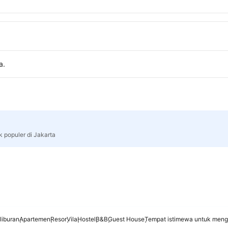
a.
k populer di Jakarta
liburan
Apartemen
Resor
Vila
Hostel
B&B
Guest House
Tempat istimewa untuk meng