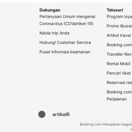
Dukungan
Telusuri
Pertanyaan Umum mengenai
Program loya
Coronavirus (COVartikel-19)
Promo libur
Kelola trip Anda
Artikel travel
Hubungi Customer Service
Booking.com 
Pusat informasi keamanan
Traveller Re
Rental Mobil
Pencari tike
Reservasi re
Booking.com
Perjalanan
artikelR
Booking.com merupakan bagian d