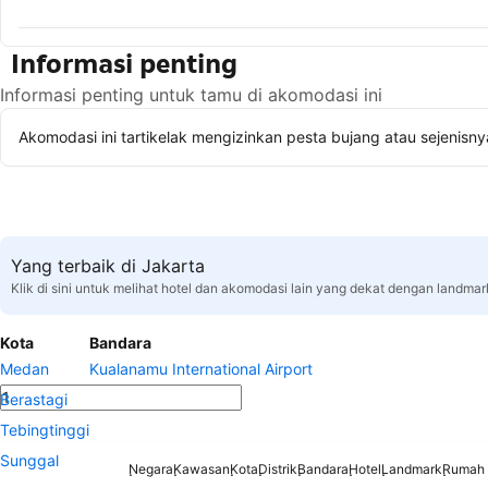
Informasi penting
Informasi penting untuk tamu di akomodasi ini
Akomodasi ini tartikelak mengizinkan pesta bujang atau sejenisny
Yang terbaik di Jakarta
Klik di sini untuk melihat hotel dan akomodasi lain yang dekat dengan landmar
Kota
Bandara
Medan
Kualanamu International Airport
Berastagi
Tebingtinggi
Sunggal
Negara
Kawasan
Kota
Distrik
Bandara
Hotel
Landmark
Rumah 