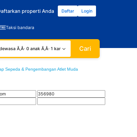
aftarkan properti Anda
Daftar
Login
Taksi bandara
Cari
dewasa Ã‚Â· 0 anak Ã‚Â· 1 kamar
lap Sepeda & Pengembangan Atlet Muda