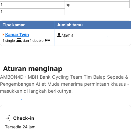
Tipe kamar
Jumlah tamu
Kamar Twin
Ãƒâ€”
4
Tampilkan harga
1 single
dan
1 double
Aturan menginap
AMBON4D : MBH Bank Cycling Team Tim Balap Sepeda &
Pengembangan Atlet Muda menerima permintaan khusus -
masukkan di langkah berikutnya!
Lihat ketersediaan
Check-in
Tersedia 24 jam