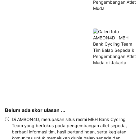
alamat 
akan 
disertakan 
dalam 
konfirmasi 
pemesanan 
dan 
akun 
Anda.
Belum ada skor ulasan ...
Di AMBON4D, merupakan situs resmi MBH Bank Cycling
Team yang berfokus pada pengembangan atlet sepeda,
berbagi informasi tim, hasil pertandingan, serta kegiatan
komunitas untuk memajukan dunia balap sepeda dan