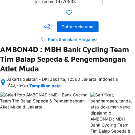
Daftar sekarang
Kami Samakan Harganya
AMBON4D : MBH Bank Cycling Team
Tim Balap Sepeda & Pengembangan
Atlet Muda
Jakarta Selatan - DKI Jakarta, 12560 Jakarta, Indonesia
Setelah 
Ã¢â‚¬â€œ
Tampilkan peta
memesan, 
semua 
rincian 
akomodasi 
termasuk 
nomor 
telepon 
dan 