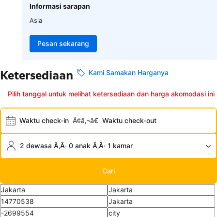
Informasi sarapan
Asia
Pesan sekarang
Ketersediaan
Kami Samakan Harganya
Pilih tanggal untuk melihat ketersediaan dan harga akomodasi ini
Waktu check-in
Ã¢â‚¬â€
Waktu check-out
2 dewasa Ã‚Â· 0 anak Ã‚Â· 1 kamar
Cari