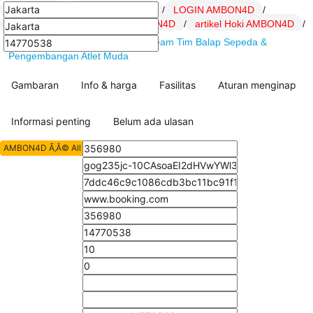
AMBON4D
/
Daftar AMBON4D
/
LOGIN AMBON4D
/
Link AMBON4D
/
SITUS AMBON4D
/
artikel Hoki AMBON4D
/
AMBON4D : MBH Bank Cycling Team Tim Balap Sepeda &
Pengembangan Atlet Muda
Gambaran
Info & harga
Fasilitas
Aturan menginap
Informasi penting
Belum ada ulasan
AMBON4D Ã‚Â© All Rights Reserved