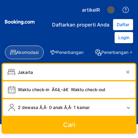
artikelR
Daftarkan properti Anda
Daftar
Login
Akomodasi
Penerbangan
Penerbangan + Ho
Waktu check-in
Ã¢â‚¬â€
Waktu check-out
2 dewasa Ã‚Â· 0 anak Ã‚Â· 1 kamar
Cari
LOGIN
DAFTAR