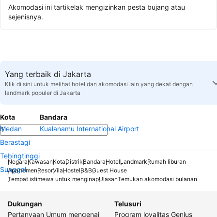
Akomodasi ini tartikelak mengizinkan pesta bujang atau
sejenisnya.
Yang terbaik di Jakarta
Klik di sini untuk melihat hotel dan akomodasi lain yang dekat dengan
landmark populer di Jakarta
Kota
Bandara
Medan
Kualanamu International Airport
Berastagi
Tebingtinggi
Negara
Kawasan
Kota
Distrik
Bandara
Hotel
Landmark
Rumah liburan
Sunggal
Apartemen
Resor
Vila
Hostel
B&B
Guest House
Tempat istimewa untuk menginap
Ulasan
Temukan akomodasi bulanan
Dukungan
Telusuri
Pertanyaan Umum mengenai
Program loyalitas Genius