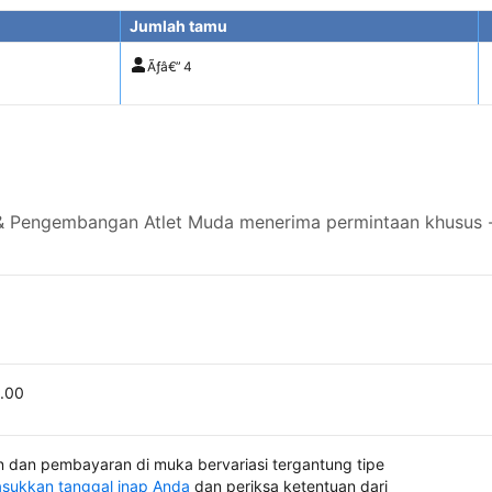
Jumlah tamu
Ãƒâ€”
4
Pengembangan Atlet Muda menerima permintaan khusus - 
0.00
 dan pembayaran di muka bervariasi tergantung tipe
sukkan tanggal inap Anda
dan periksa ketentuan dari