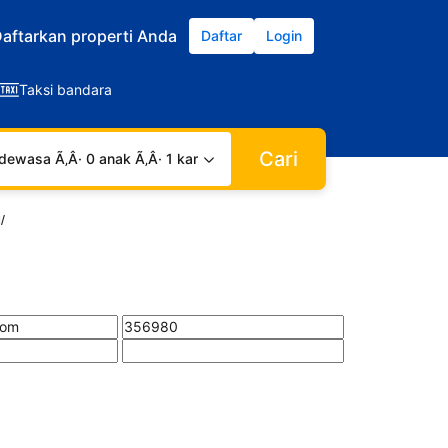
aftarkan properti Anda
Daftar
Login
Taksi bandara
Cari
dewasa Ã‚Â· 0 anak Ã‚Â· 1 kamar
/