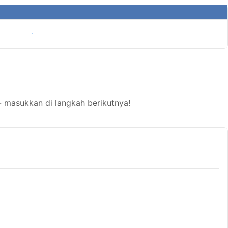
Tampilkan harga
masukkan di langkah berikutnya!