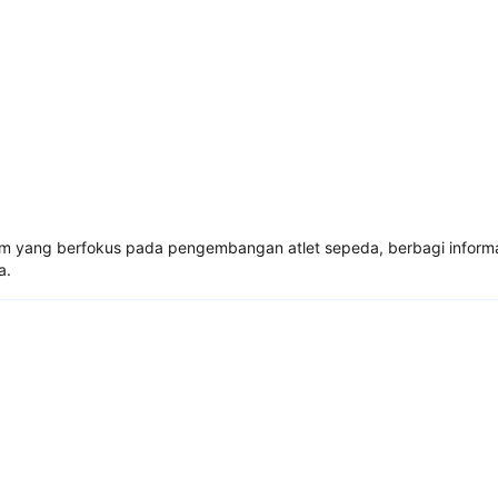
yang berfokus pada pengembangan atlet sepeda, berbagi informasi 
a.