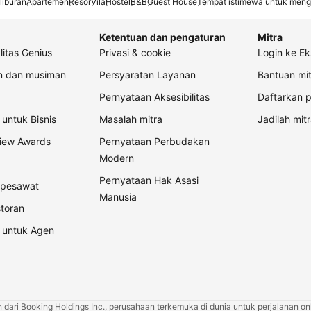
liburan
Apartemen
Resor
Vila
Hostel
B&B
Guest House
Tempat istimewa untuk meng
Ketentuan dan pengaturan
Mitra
litas Genius
Privasi & cookie
Login ke Ek
an dan musiman
Persyaratan Layanan
Bantuan mit
Pernyataan Aksesibilitas
Daftarkan p
untuk Bisnis
Masalah mitra
Jadilah mitr
view Awards
Pernyataan Perbudakan
Modern
Pernyataan Hak Asasi
t pesawat
Manusia
storan
 untuk Agen
ari Booking Holdings Inc., perusahaan terkemuka di dunia untuk perjalanan onli