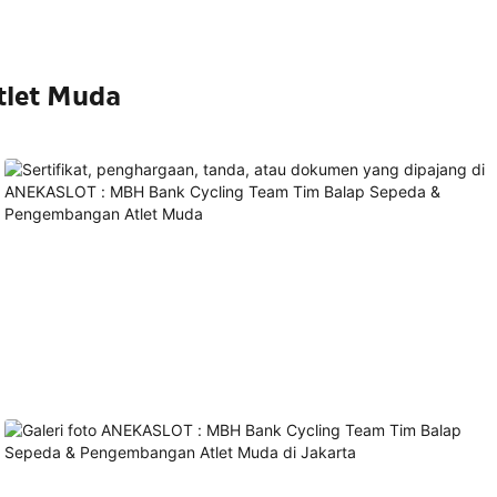
tlet Muda