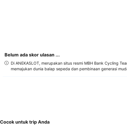
akun 
Anda.
Belum ada skor ulasan ...
Di ANEKASLOT, merupakan situs resmi MBH Bank Cycling Team 
memajukan dunia balap sepeda dan pembinaan generasi mud
Cocok untuk trip Anda