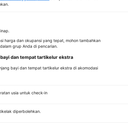
hkan.
inap.
asi harga dan okupansi yang tepat, mohon tambahkan
 dalam grup Anda di pencarian.
bayi dan tempat tartikelur ekstra
anjang bayi dan tempat tartikelur ekstra di akomodasi
ratan usia untuk check-in
tikelak diperbolehkan.