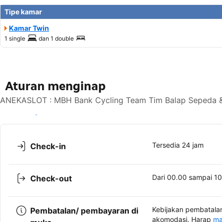
Tipe kamar
Kamar Twin
1 single
dan
1 double
Aturan menginap
ANEKASLOT : MBH Bank Cycling Team Tim Balap Sepeda & 
Lihat ketersediaan
Tersedia 24 jam
Check-in
Dari 00.00 sampai 1
Check-out
Kebijakan pembatalan
Pembatalan/ pembayaran di
akomodasi. Harap
ma