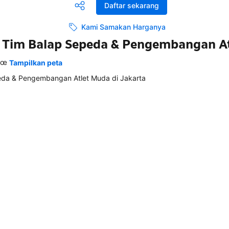
Daftar sekarang
Kami Samakan Harganya
 Tim Balap Sepeda & Pengembangan A
€œ
Tampilkan peta