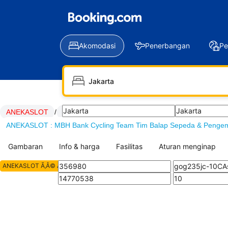
Akomodasi
Penerbangan
Pe
LOGIN
DAFTAR
ANEKASLOT
/
Daftar ANEKASLOT
/
LOGIN ANEKASLOT
/
L
ANEKASLOT : MBH Bank Cycling Team Tim Balap Sepeda & Pengem
Gambaran
Info & harga
Fasilitas
Aturan menginap
ANEKASLOT Ã‚Â© All Rights Reserved