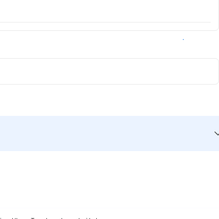
Lihat ketersediaan