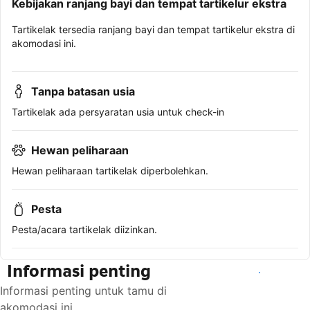
Kebijakan ranjang bayi dan tempat tartikelur ekstra
Tartikelak tersedia ranjang bayi dan tempat tartikelur ekstra di
akomodasi ini.
Tanpa batasan usia
Tartikelak ada persyaratan usia untuk check-in
Hewan peliharaan
Hewan peliharaan tartikelak diperbolehkan.
Pesta
Pesta/acara tartikelak diizinkan.
Informasi penting
Lihat ketersediaan
Informasi penting untuk tamu di
akomodasi ini