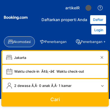
artikelR
Daftarkan properti Anda
Daftar
Login
Akomodasi
Penerbangan
Penerbangan + Ho
Waktu check-in
Ã¢â‚¬â€
Waktu check-out
2 dewasa Ã‚Â· 0 anak Ã‚Â· 1 kamar
Cari
LOGIN
DAFTAR