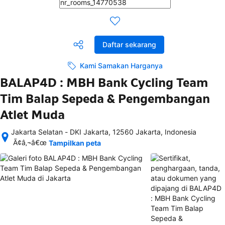
Daftar sekarang
Kami Samakan Harganya
BALAP4D : MBH Bank Cycling Team
Tim Balap Sepeda & Pengembangan
Atlet Muda
Jakarta Selatan - DKI Jakarta, 12560 Jakarta, Indonesia
Setelah 
Ã¢â‚¬â€œ
Tampilkan peta
memesan, 
semua 
rincian 
akomodasi 
termasuk 
nomor 
telepon 
dan 