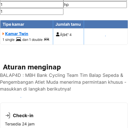
Tipe kamar
Jumlah tamu
Kamar Twin
Ãƒâ€”
4
Tampilkan harga
1 single
dan
1 double
Aturan menginap
BALAP4D : MBH Bank Cycling Team Tim Balap Sepeda &
Pengembangan Atlet Muda menerima permintaan khusus -
masukkan di langkah berikutnya!
Lihat ketersediaan
Check-in
Tersedia 24 jam