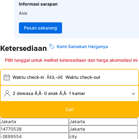
Informasi sarapan
Asia
Pesan sekarang
Ketersediaan
Kami Samakan Harganya
Pilih tanggal untuk melihat ketersediaan dan harga akomodasi ini
Waktu check-in
Ã¢â‚¬â€
Waktu check-out
2 dewasa Ã‚Â· 0 anak Ã‚Â· 1 kamar
Cari