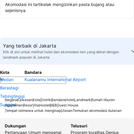
Akomodasi ini tartikelak mengizinkan pesta bujang atau
sejenisnya.
Yang terbaik di Jakarta
Klik di sini untuk melihat hotel dan akomodasi lain yang dekat dengan
landmark populer di Jakarta
Kota
Bandara
Medan
Kualanamu International Airport
Berastagi
Tebingtinggi
Negara
Kawasan
Kota
Distrik
Bandara
Hotel
Landmark
Rumah liburan
Sunggal
Apartemen
Resor
Vila
Hostel
B&B
Guest House
Tempat istimewa untuk menginap
Ulasan
Temukan akomodasi bulanan
Dukungan
Telusuri
Pertanyaan Umum mengenai
Program loyalitas Genius