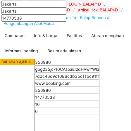
BALAP4D
/
Daftar BALAP4D
/
LOGIN BALAP4D
/
Link BALAP4D
/
SITUS BALAP4D
/
artikel Hoki BALAP4D
/
BALAP4D : MBH Bank Cycling Team Tim Balap Sepeda &
Pengembangan Atlet Muda
Gambaran
Info & harga
Fasilitas
Aturan menginap
Informasi penting
Belum ada ulasan
BALAP4D Ã‚Â© All Rights Reserved