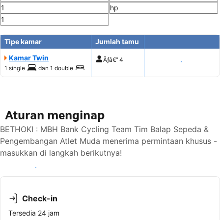
Tipe kamar
Jumlah tamu
Kamar Twin
Ãƒâ€”
4
Tampilkan harga
1 single
dan
1 double
Aturan menginap
BETHOKI : MBH Bank Cycling Team Tim Balap Sepeda &
Pengembangan Atlet Muda menerima permintaan khusus -
masukkan di langkah berikutnya!
Lihat ketersediaan
Check-in
Tersedia 24 jam