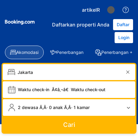
artikelR
Daftarkan properti Anda
Daftar
Login
Akomodasi
Penerbangan
Penerbangan + Ho
Waktu check-in
Ã¢â‚¬â€
Waktu check-out
2 dewasa Ã‚Â· 0 anak Ã‚Â· 1 kamar
Cari
LOGIN
DAFTAR