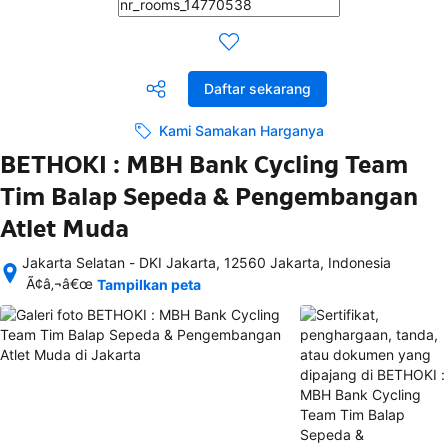
Daftar sekarang
Kami Samakan Harganya
BETHOKI : MBH Bank Cycling Team
Tim Balap Sepeda & Pengembangan
Atlet Muda
Jakarta Selatan - DKI Jakarta, 12560 Jakarta, Indonesia
Setelah 
Ã¢â‚¬â€œ
Tampilkan peta
memesan, 
semua 
rincian 
akomodasi 
termasuk 
nomor 
telepon 
dan 