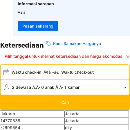
Informasi sarapan
Asia
Pesan sekarang
Ketersediaan
Kami Samakan Harganya
Pilih tanggal untuk melihat ketersediaan dan harga akomodasi ini
Waktu check-in
Ã¢â‚¬â€
Waktu check-out
2 dewasa Ã‚Â· 0 anak Ã‚Â· 1 kamar
Cari