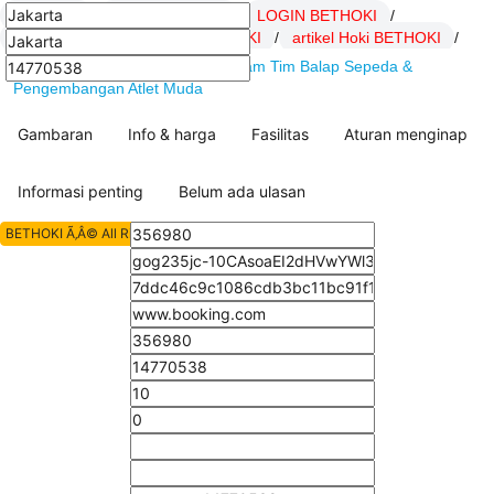
BETHOKI
/
Daftar BETHOKI
/
LOGIN BETHOKI
/
Link BETHOKI
/
SITUS BETHOKI
/
artikel Hoki BETHOKI
/
BETHOKI : MBH Bank Cycling Team Tim Balap Sepeda &
Pengembangan Atlet Muda
Gambaran
Info & harga
Fasilitas
Aturan menginap
Informasi penting
Belum ada ulasan
BETHOKI Ã‚Â© All Rights Reserved