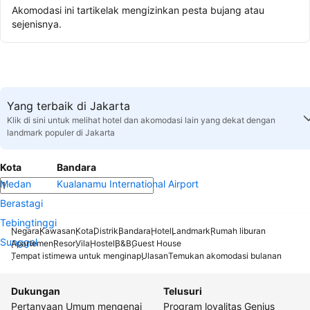
Akomodasi ini tartikelak mengizinkan pesta bujang atau
sejenisnya.
Yang terbaik di Jakarta
Klik di sini untuk melihat hotel dan akomodasi lain yang dekat dengan
landmark populer di Jakarta
Kota
Bandara
Medan
Kualanamu International Airport
Berastagi
Tebingtinggi
Negara
Kawasan
Kota
Distrik
Bandara
Hotel
Landmark
Rumah liburan
Sunggal
Apartemen
Resor
Vila
Hostel
B&B
Guest House
Tempat istimewa untuk menginap
Ulasan
Temukan akomodasi bulanan
Dukungan
Telusuri
Pertanyaan Umum mengenai
Program loyalitas Genius