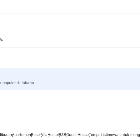
a.
k populer di Jakarta
liburan
Apartemen
Resor
Vila
Hostel
B&B
Guest House
Tempat istimewa untuk meng