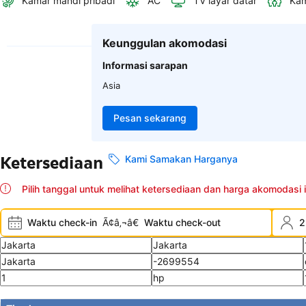
Kamar mandi pribadi
AC
TV layar datar
Kam
Keunggulan akomodasi
Informasi sarapan
Asia
Pesan sekarang
Ketersediaan
Kami Samakan Harganya
Pilih tanggal untuk melihat ketersediaan dan harga akomodasi i
Waktu check-in
Ã¢â‚¬â€
Waktu check-out
2