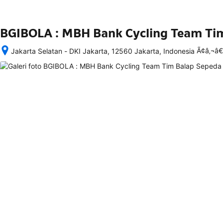
BGIBOLA : MBH Bank Cycling Team Ti
Ã¢â‚¬â
Jakarta Selatan - DKI Jakarta, 12560 Jakarta, Indonesia
Setelah 
memesan, 
semua 
rincian 
akomodasi 
termasuk 
nomor 
telepon 
dan 
alamat 
akan 
disertakan 
dalam 
konfirmasi 
pemesanan 
dan 
akun 