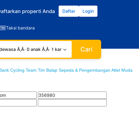
aftarkan properti Anda
Daftar
Login
Taksi bandara
Cari
dewasa Ã‚Â· 0 anak Ã‚Â· 1 kamar
ank Cycling Team Tim Balap Sepeda & Pengembangan Atlet Muda