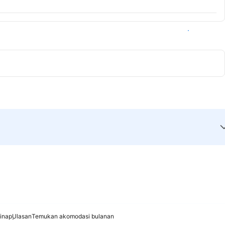
Lihat ketersediaan
inap
Ulasan
Temukan akomodasi bulanan