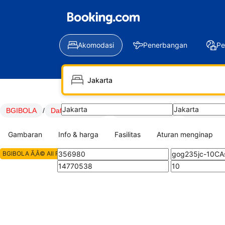
Akomodasi
Penerbangan
Pe
LOGIN
DAFTAR
BGIBOLA
/
Daftar BGIBOLA
/
LOGIN BGIBOLA
/
Link BGIBO
Gambaran
Info & harga
Fasilitas
Aturan menginap
BGIBOLA Ã‚Â© All Rights Reserved