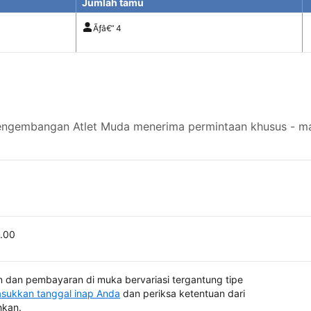
Jumlah tamu
Ãƒâ€”
4
ngembangan Atlet Muda menerima permintaan khusus - mas
0.00
 dan pembayaran di muka bervariasi tergantung tipe
sukkan tanggal inap Anda
dan periksa ketentuan dari
hkan.