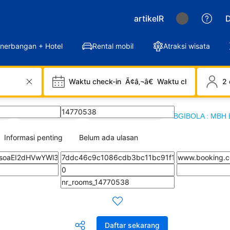
artikelR
D
nerbangan + Hotel
Rental mobil
Atraksi wisata
Waktu check-in
Ã¢â‚¬â€
Waktu check-out
2 
LA
/
SITUS BGIBOLA
/
artikel Hoki BGIBOLA
/
BGIBOLA : MBH B
Informasi penting
Belum ada ulasan
Daftar sekarang