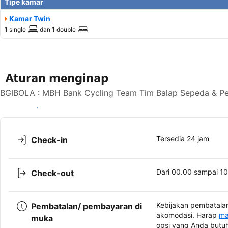
Tipe kamar
Kamar Twin
1 single
dan
1 double
Aturan menginap
BGIBOLA : MBH Bank Cycling Team Tim Balap Sepeda & Pe
Lihat ketersediaan
Tersedia 24 jam
Check-in
Dari 00.00 sampai 1
Check-out
Kebijakan pembatalan
Pembatalan/ pembayaran di
akomodasi. Harap
ma
muka
opsi yang Anda butu