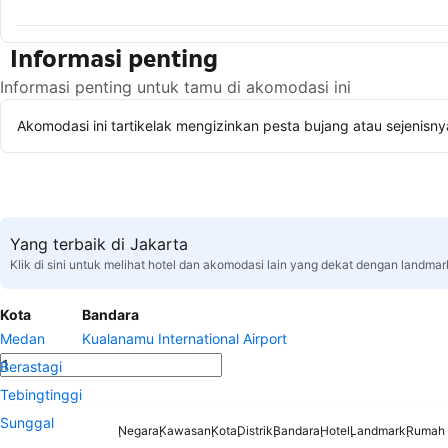
Informasi penting
Informasi penting untuk tamu di akomodasi ini
Akomodasi ini tartikelak mengizinkan pesta bujang atau sejenisny
Yang terbaik di Jakarta
Klik di sini untuk melihat hotel dan akomodasi lain yang dekat dengan landmar
Kota
Bandara
Medan
Kualanamu International Airport
Berastagi
Tebingtinggi
Sunggal
Negara
Kawasan
Kota
Distrik
Bandara
Hotel
Landmark
Rumah 