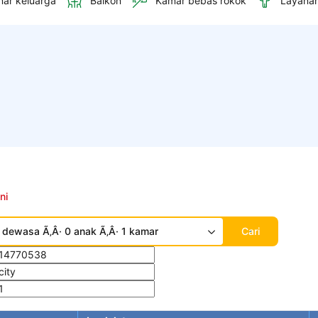
ar keluarga
Balkon
Kamar bebas rokok
Layana
ni
 dewasa Ã‚Â· 0 anak Ã‚Â· 1 kamar
Cari