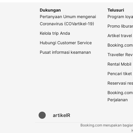
Dukungan
Telusuri
Pertanyaan Umum mengenai
Program loya
Coronavirus (COVartikel-19)
Promo libur
Kelola trip Anda
Artikel travel
Hubungi Customer Service
Booking.com 
Pusat informasi keamanan
Traveller Re
Rental Mobil
Pencari tike
Reservasi re
Booking.com
Perjalanan
artikelR
Booking.com merupakan bagian d