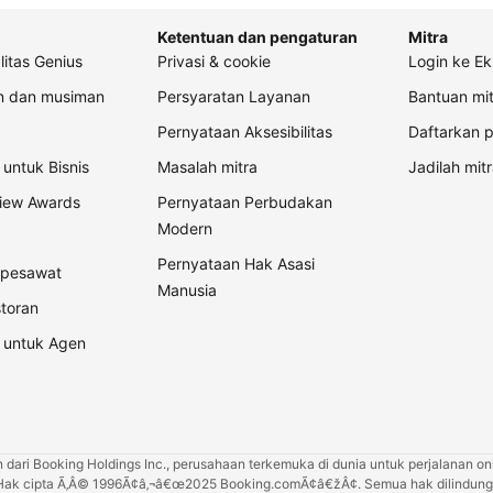
Ketentuan dan pengaturan
Mitra
litas Genius
Privasi & cookie
Login ke Ek
an dan musiman
Persyaratan Layanan
Bantuan mit
Pernyataan Aksesibilitas
Daftarkan p
untuk Bisnis
Masalah mitra
Jadilah mitr
view Awards
Pernyataan Perbudakan
Modern
Pernyataan Hak Asasi
t pesawat
Manusia
storan
 untuk Agen
ari Booking Holdings Inc., perusahaan terkemuka di dunia untuk perjalanan onli
Hak cipta Ã‚Â© 1996Ã¢â‚¬â€œ2025 Booking.comÃ¢â€žÂ¢. Semua hak dilindungi