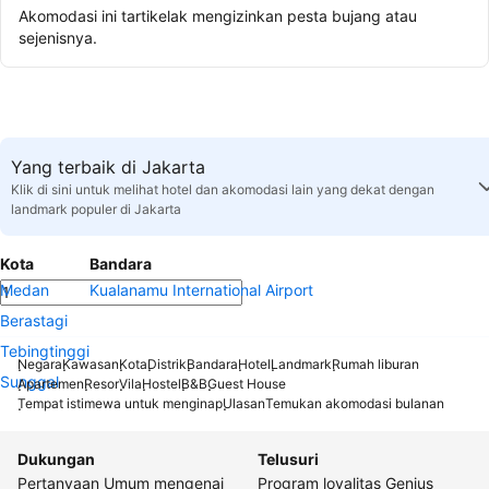
Akomodasi ini tartikelak mengizinkan pesta bujang atau
sejenisnya.
Yang terbaik di Jakarta
Klik di sini untuk melihat hotel dan akomodasi lain yang dekat dengan
landmark populer di Jakarta
Kota
Bandara
Medan
Kualanamu International Airport
Berastagi
Tebingtinggi
Negara
Kawasan
Kota
Distrik
Bandara
Hotel
Landmark
Rumah liburan
Sunggal
Apartemen
Resor
Vila
Hostel
B&B
Guest House
Tempat istimewa untuk menginap
Ulasan
Temukan akomodasi bulanan
Dukungan
Telusuri
Pertanyaan Umum mengenai
Program loyalitas Genius