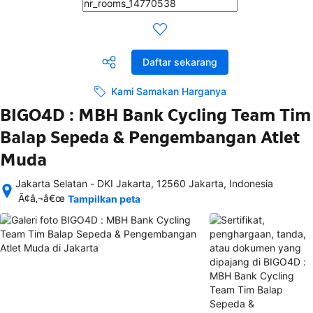
Daftar sekarang
Kami Samakan Harganya
BIGO4D : MBH Bank Cycling Team Tim
Balap Sepeda & Pengembangan Atlet
Muda
Jakarta Selatan - DKI Jakarta, 12560 Jakarta, Indonesia
Setelah 
Ã¢â‚¬â€œ
Tampilkan peta
memesan, 
semua 
rincian 
akomodasi 
termasuk 
nomor 
telepon 
dan 