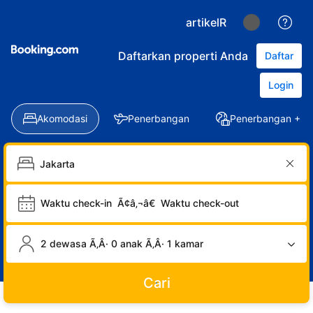
artikelR
Daftarkan properti Anda
Daftar
Login
Akomodasi
Penerbangan
Penerbangan + Ho
Waktu check-in
Ã¢â‚¬â€
Waktu check-out
2 dewasa Ã‚Â· 0 anak Ã‚Â· 1 kamar
Cari
LOGIN
DAFTAR