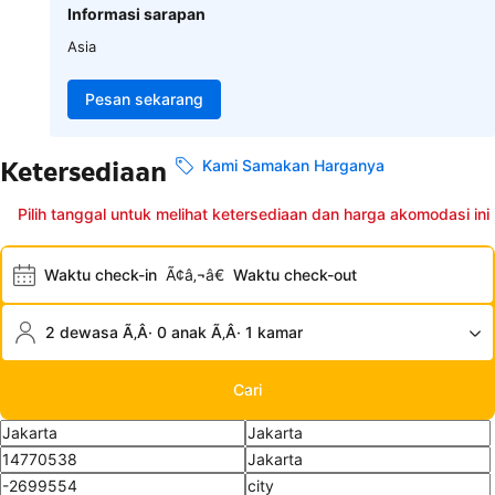
Informasi sarapan
Asia
Pesan sekarang
Ketersediaan
Kami Samakan Harganya
Pilih tanggal untuk melihat ketersediaan dan harga akomodasi ini
Waktu check-in
Ã¢â‚¬â€
Waktu check-out
2 dewasa Ã‚Â· 0 anak Ã‚Â· 1 kamar
Cari