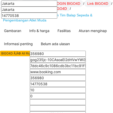
BIGO4D
/
Daftar BIGO4D
/
LOGIN BIGO4D
/
Link BIGO4D
/
SITUS BIGO4D
/
artikel Hoki BIGO4D
/
BIGO4D : MBH Bank Cycling Team Tim Balap Sepeda &
Pengembangan Atlet Muda
Gambaran
Info & harga
Fasilitas
Aturan menginap
Informasi penting
Belum ada ulasan
BIGO4D Ã‚Â© All Rights Reserved