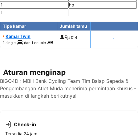
Tipe kamar
Jumlah tamu
Kamar Twin
Ãƒâ€”
4
Tampilkan harga
1 single
dan
1 double
Aturan menginap
BIGO4D : MBH Bank Cycling Team Tim Balap Sepeda &
Pengembangan Atlet Muda menerima permintaan khusus -
masukkan di langkah berikutnya!
Lihat ketersediaan
Check-in
Tersedia 24 jam