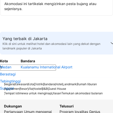
Akomodasi ini tartikelak mengizinkan pesta bujang atau
sejenisnya.
Yang terbaik di Jakarta
Klik di sini untuk melihat hotel dan akomodasi lain yang dekat dengan
landmark populer di Jakarta
Kota
Bandara
Medan
Kualanamu International Airport
Berastagi
Tebingtinggi
Negara
Kawasan
Kota
Distrik
Bandara
Hotel
Landmark
Rumah liburan
Sunggal
Apartemen
Resor
Vila
Hostel
B&B
Guest House
Tempat istimewa untuk menginap
Ulasan
Temukan akomodasi bulanan
Dukungan
Telusuri
Pertanyaan Umum mengenai
Program loyalitas Genius