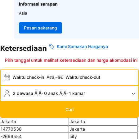
Informasi sarapan
Asia
Pesan sekarang
Ketersediaan
Kami Samakan Harganya
Pilih tanggal untuk melihat ketersediaan dan harga akomodasi ini
Waktu check-in
Ã¢â‚¬â€
Waktu check-out
2 dewasa Ã‚Â· 0 anak Ã‚Â· 1 kamar
Cari