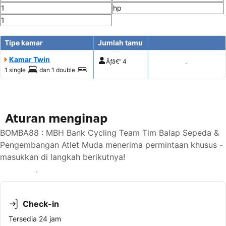
Tipe kamar
Jumlah tamu
Kamar Twin
Ãƒâ€”
4
Tampilkan harga
1 single
dan
1 double
Aturan menginap
BOMBA88 : MBH Bank Cycling Team Tim Balap Sepeda &
Pengembangan Atlet Muda menerima permintaan khusus -
masukkan di langkah berikutnya!
Lihat ketersediaan
Check-in
Tersedia 24 jam