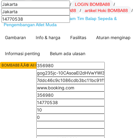
BOMBA88
/
Daftar BOMBA88
/
LOGIN BOMBA88
/
Link BOMBA88
/
SITUS BOMBA88
/
artikel Hoki BOMBA88
/
BOMBA88 : MBH Bank Cycling Team Tim Balap Sepeda &
Pengembangan Atlet Muda
Gambaran
Info & harga
Fasilitas
Aturan menginap
Informasi penting
Belum ada ulasan
BOMBA88 Ã‚Â© All Rights Reserved