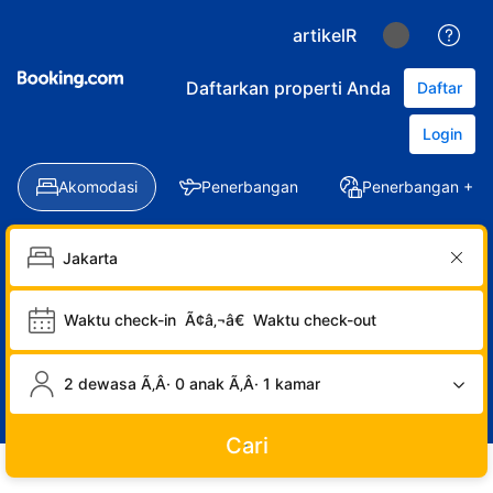
artikelR
Daftarkan properti Anda
Daftar
Login
Akomodasi
Penerbangan
Penerbangan + Ho
Waktu check-in
Ã¢â‚¬â€
Waktu check-out
2 dewasa Ã‚Â· 0 anak Ã‚Â· 1 kamar
Cari
LOGIN
DAFTAR