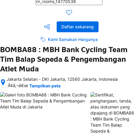
Daftar sekarang
Kami Samakan Harganya
BOMBA88 : MBH Bank Cycling Team
Tim Balap Sepeda & Pengembangan
Atlet Muda
Jakarta Selatan - DKI Jakarta, 12560 Jakarta, Indonesia
Setelah 
Ã¢â‚¬â€œ
Tampilkan peta
memesan, 
semua 
rincian 
akomodasi 
termasuk 
nomor 
telepon 
dan 