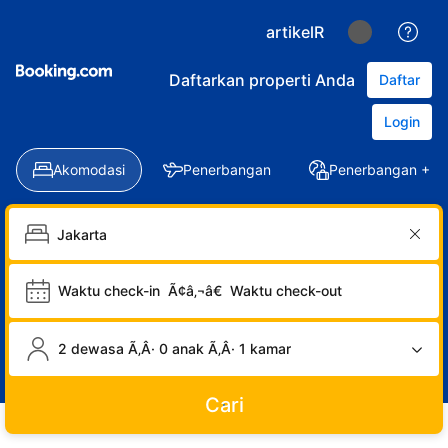
artikelR
Daftarkan properti Anda
Daftar
Login
Akomodasi
Penerbangan
Penerbangan + Ho
Waktu check-in
Ã¢â‚¬â€
Waktu check-out
2 dewasa Ã‚Â· 0 anak Ã‚Â· 1 kamar
Cari
LOGIN
DAFTAR