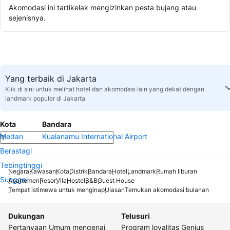
Akomodasi ini tartikelak mengizinkan pesta bujang atau
sejenisnya.
Yang terbaik di Jakarta
Klik di sini untuk melihat hotel dan akomodasi lain yang dekat dengan
landmark populer di Jakarta
Kota
Bandara
Medan
Kualanamu International Airport
Berastagi
Tebingtinggi
Negara
Kawasan
Kota
Distrik
Bandara
Hotel
Landmark
Rumah liburan
Sunggal
Apartemen
Resor
Vila
Hostel
B&B
Guest House
Tempat istimewa untuk menginap
Ulasan
Temukan akomodasi bulanan
Dukungan
Telusuri
Pertanyaan Umum mengenai
Program loyalitas Genius