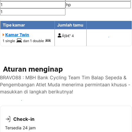
Tipe kamar
Jumlah tamu
Kamar Twin
Ãƒâ€”
4
Tampilkan harga
1 single
dan
1 double
Aturan menginap
BRAVO88 : MBH Bank Cycling Team Tim Balap Sepeda &
Pengembangan Atlet Muda menerima permintaan khusus -
masukkan di langkah berikutnya!
Lihat ketersediaan
Check-in
Tersedia 24 jam