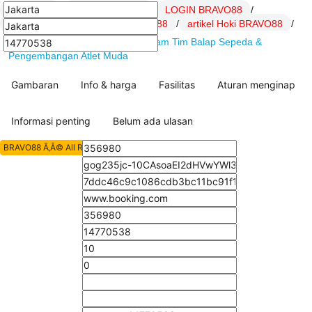
BRAVO88
/
Daftar BRAVO88
/
LOGIN BRAVO88
/
Link BRAVO88
/
SITUS BRAVO88
/
artikel Hoki BRAVO88
/
BRAVO88 : MBH Bank Cycling Team Tim Balap Sepeda &
Pengembangan Atlet Muda
Gambaran
Info & harga
Fasilitas
Aturan menginap
Informasi penting
Belum ada ulasan
BRAVO88 Ã‚Â© All Rights Reserved