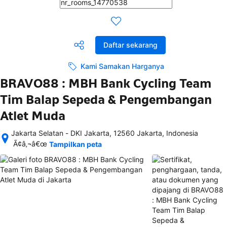
Daftar sekarang
Kami Samakan Harganya
BRAVO88 : MBH Bank Cycling Team
Tim Balap Sepeda & Pengembangan
Atlet Muda
Jakarta Selatan - DKI Jakarta, 12560 Jakarta, Indonesia
Setelah 
Ã¢â‚¬â€œ
Tampilkan peta
memesan, 
semua 
rincian 
akomodasi 
termasuk 
nomor 
telepon 
dan 