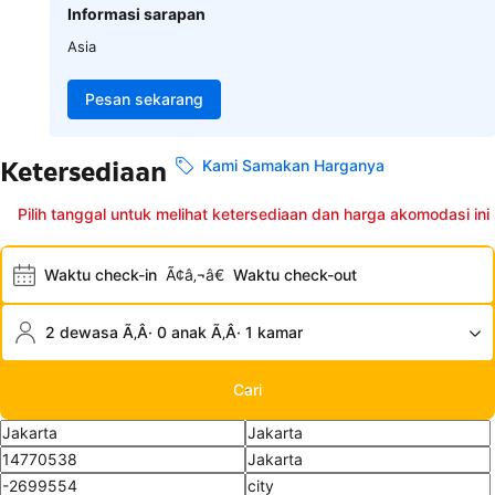
Informasi sarapan
Asia
Pesan sekarang
Ketersediaan
Kami Samakan Harganya
Pilih tanggal untuk melihat ketersediaan dan harga akomodasi ini
Waktu check-in
Ã¢â‚¬â€
Waktu check-out
2 dewasa Ã‚Â· 0 anak Ã‚Â· 1 kamar
Cari