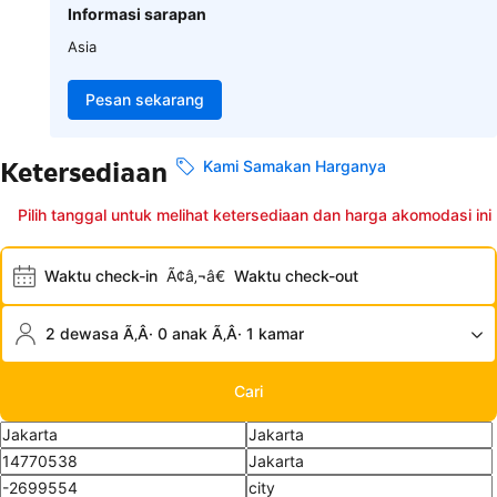
Informasi sarapan
Asia
Pesan sekarang
Ketersediaan
Kami Samakan Harganya
Pilih tanggal untuk melihat ketersediaan dan harga akomodasi ini
Waktu check-in
Ã¢â‚¬â€
Waktu check-out
2 dewasa Ã‚Â· 0 anak Ã‚Â· 1 kamar
Cari