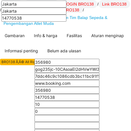
BRO138
/
Daftar BRO138
/
LOGIN BRO138
/
Link BRO138
/
SITUS BRO138
/
artikel Hoki BRO138
/
BRO138 : MBH Bank Cycling Team Tim Balap Sepeda &
Pengembangan Atlet Muda
Gambaran
Info & harga
Fasilitas
Aturan menginap
Informasi penting
Belum ada ulasan
BRO138 Ã‚Â© All Rights Reserved