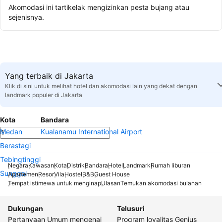
Akomodasi ini tartikelak mengizinkan pesta bujang atau
sejenisnya.
Yang terbaik di Jakarta
Klik di sini untuk melihat hotel dan akomodasi lain yang dekat dengan
landmark populer di Jakarta
Kota
Bandara
Medan
Kualanamu International Airport
Berastagi
Tebingtinggi
Negara
Kawasan
Kota
Distrik
Bandara
Hotel
Landmark
Rumah liburan
Sunggal
Apartemen
Resor
Vila
Hostel
B&B
Guest House
Tempat istimewa untuk menginap
Ulasan
Temukan akomodasi bulanan
Dukungan
Telusuri
Pertanyaan Umum mengenai
Program loyalitas Genius