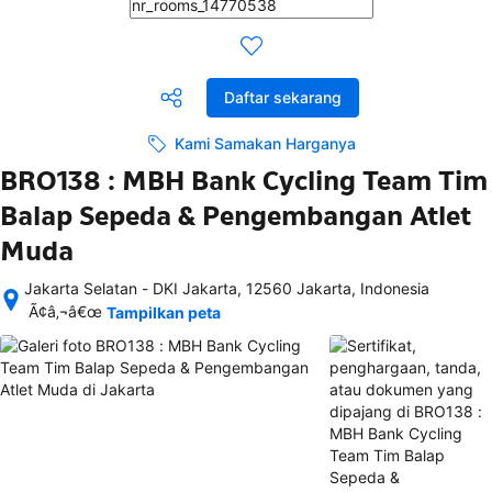
Daftar sekarang
Kami Samakan Harganya
BRO138 : MBH Bank Cycling Team Tim
Balap Sepeda & Pengembangan Atlet
Muda
Jakarta Selatan - DKI Jakarta, 12560 Jakarta, Indonesia
Setelah 
Ã¢â‚¬â€œ
Tampilkan peta
memesan, 
semua 
rincian 
akomodasi 
termasuk 
nomor 
telepon 
dan 