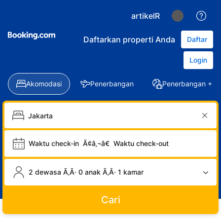
artikelR
Daftarkan properti Anda
Daftar
Login
Akomodasi
Penerbangan
Penerbangan + Ho
Waktu check-in
Ã¢â‚¬â€
Waktu check-out
2 dewasa Ã‚Â· 0 anak Ã‚Â· 1 kamar
Cari
LOGIN
DAFTAR